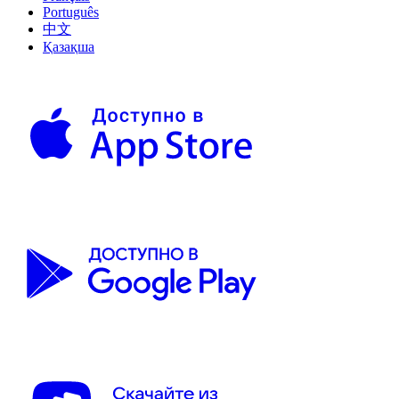
Português
中文
Қазақша