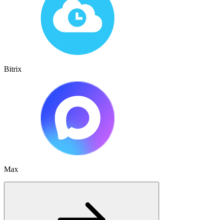
Bitrix
Max