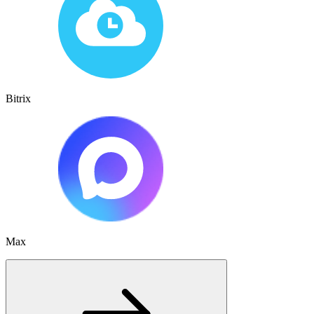
Bitrix
Max