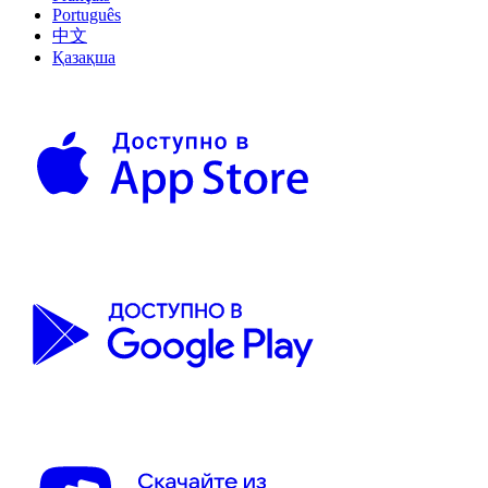
Português
中文
Қазақша