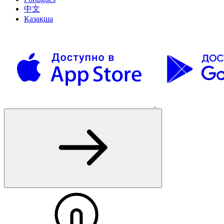
中文
Қазақша