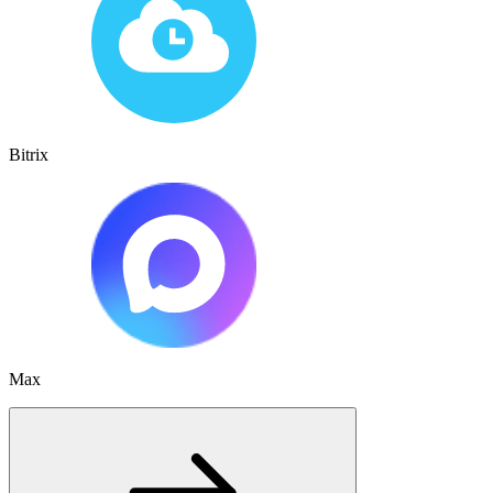
Bitrix
Max