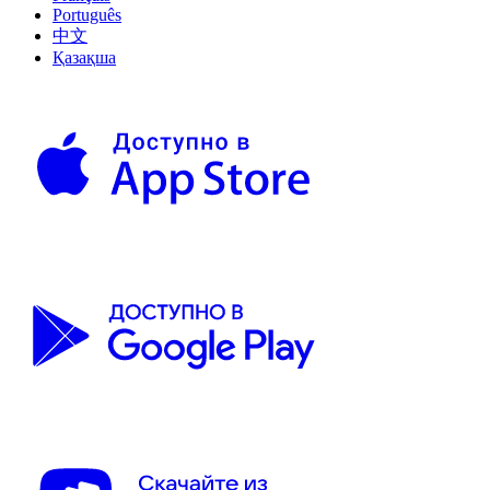
Português
中文
Қазақша