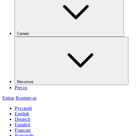
Canais
Recursos
Preços
Entrar
Registre-se
Русский
English
Deutsch
Español
Français
Português