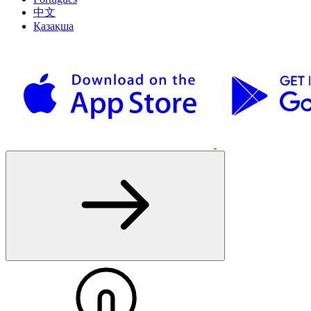
中文
Қазақша