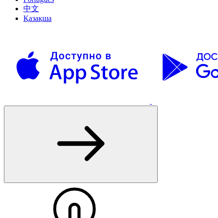
中文
Қазақша