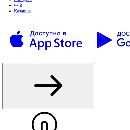
中文
Қазақша