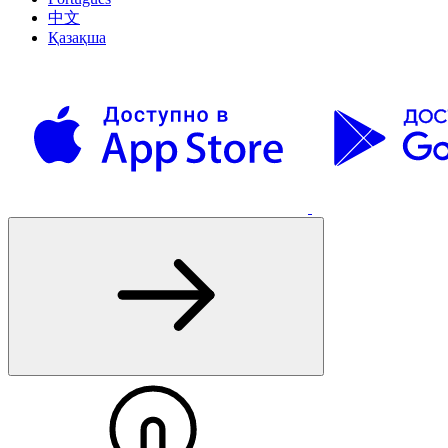
中文
Қазақша