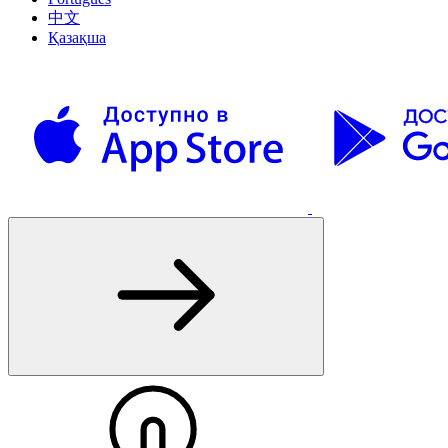
中文
Қазақша