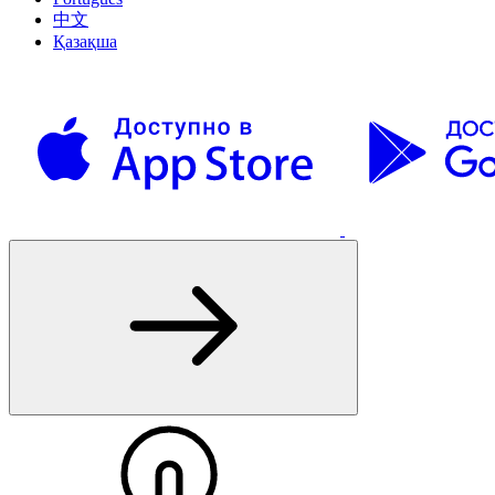
中文
Қазақша