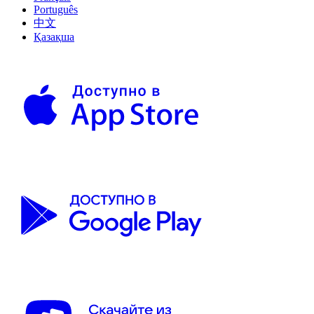
Português
中文
Қазақша