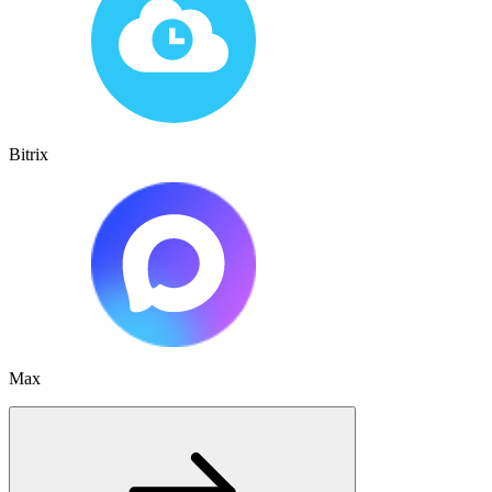
Bitrix
Max