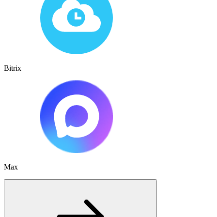
Bitrix
Max