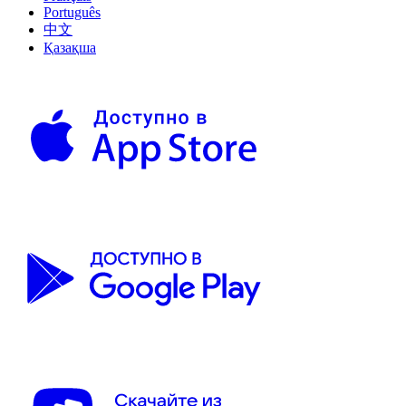
Português
中文
Қазақша