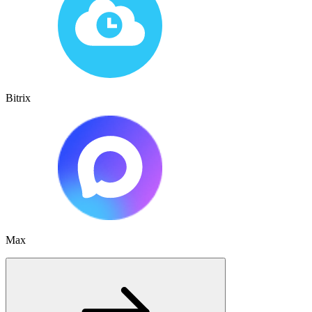
Bitrix
Max