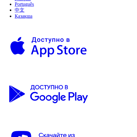
Português
中文
Қазақша