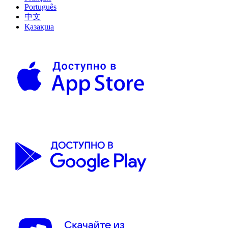
Português
中文
Қазақша