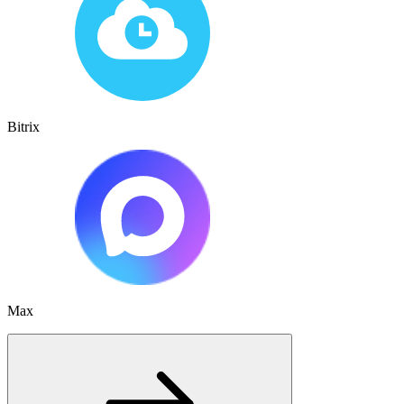
Bitrix
Max