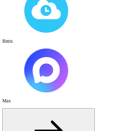
Bitrix
Max