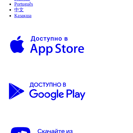
Português
中文
Қазақша