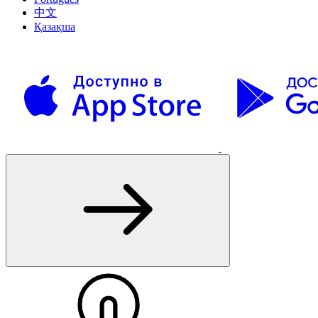
中文
Қазақша