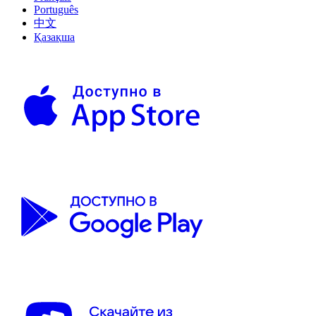
Português
中文
Қазақша