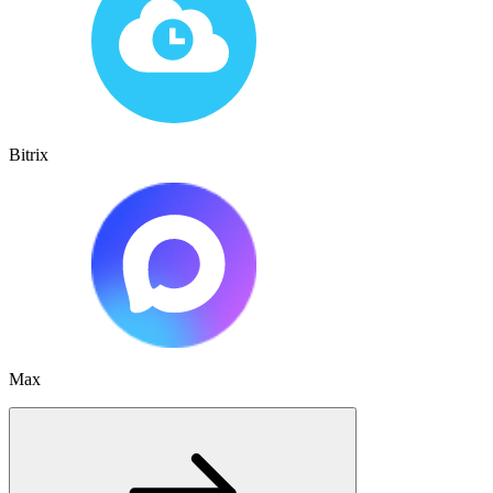
Bitrix
Max