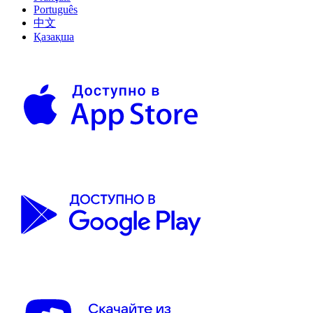
Português
中文
Қазақша