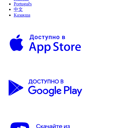
Português
中文
Қазақша