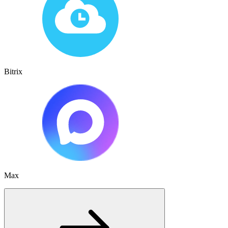
Bitrix
Max