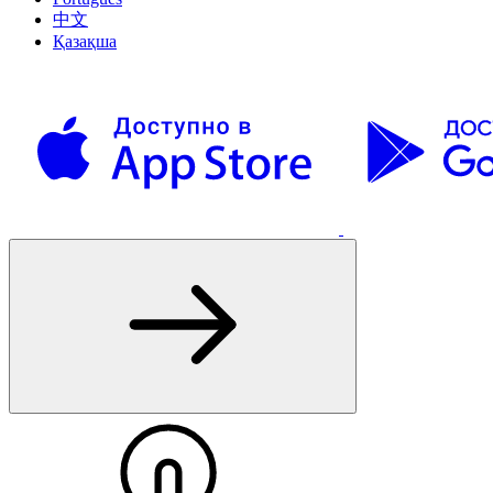
中文
Қазақша