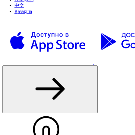
中文
Қазақша