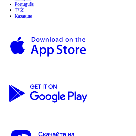
Português
中文
Қазақша