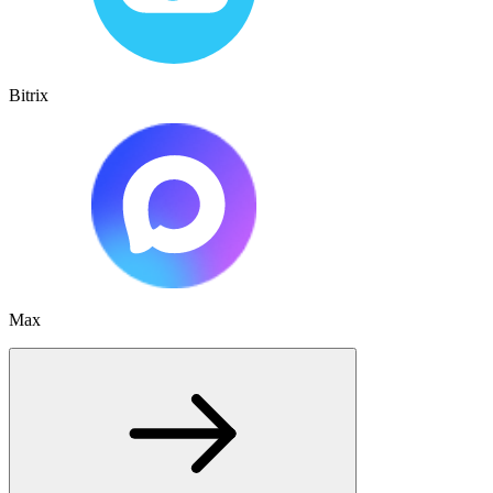
Bitrix
Max