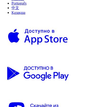
Português
中文
Қазақша