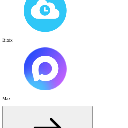
Bitrix
Max