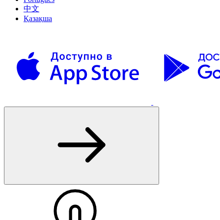
中文
Қазақша