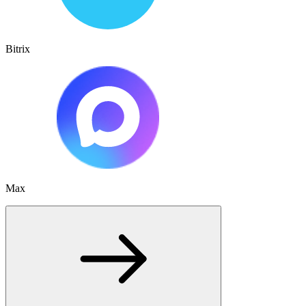
Bitrix
Max