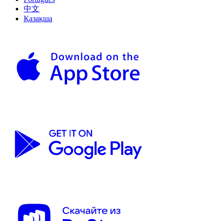
中文
Қазақша