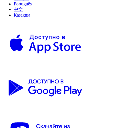
Português
中文
Қазақша