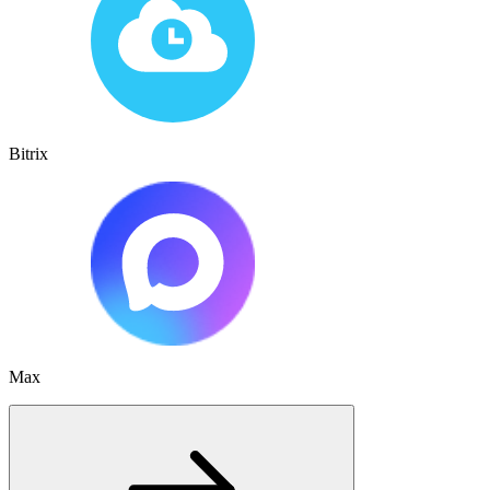
Bitrix
Max