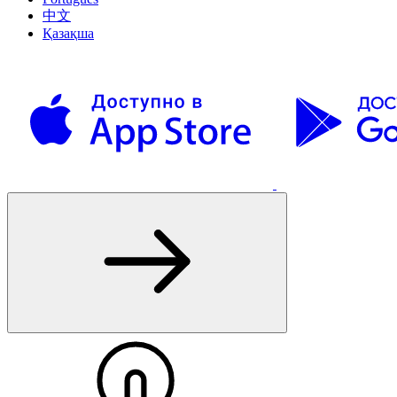
中文
Қазақша