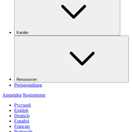
Kanäle
Ressourcen
Preisgestaltung
Anmelden
Registrieren
Русский
English
Deutsch
Español
Français
Português