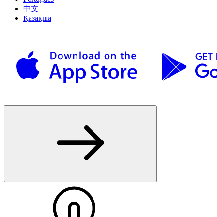
中文
Қазақша