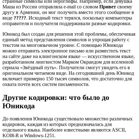
странные символы или иероглифы. Например, если девушка
Маша из России отправляла e-mail со словом
Привет
своему
другу в Армении, он мог получить вместо этого сообщение в
виде
?????
. Исходный текст терялся, поскольку компьютеры
отправителя и получателя поддерживали разные кодировки.
Юникод был создан для решения этой проблемы, обеспечивая
единый метод представления символов и упрощая работу с
текстом на многоязычном уровне. С помощью Юникода
можно отправить электронное письмо или разместить текст
на сайте даже на клингонском языке — искусственном языке,
разработанном лингвистом Марком Окрандом для вселенной
сериала «Звёздный путь». Получатели смогут увидеть его в
оригинальном читаемом виде. На сегодняшний день Юникод
включает примерно 150 тысяч символов, что достаточно для
охвата почти всех систем письменности.
Другие кодировки: что было до
Юникода
До появления Юникода существовало множество различных
кодировок, каждая из которых предназначалась для
отдельного языка. Наиболее известными являются ASCII,
KOI8-R и Windows-1251.