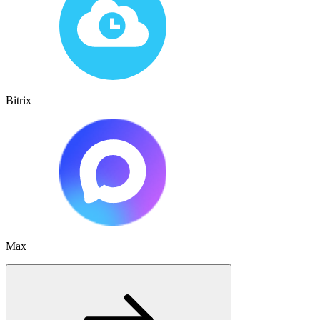
Bitrix
Max