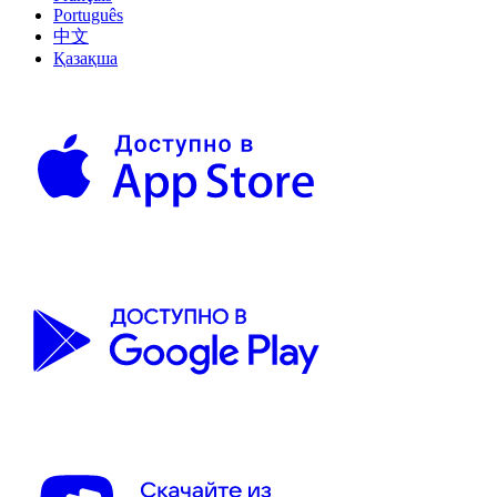
Português
中文
Қазақша