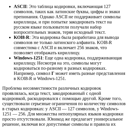
ASCII
: Это таблица кодировки, включающая 127
символов, таких как латинские буквы, цифры и знаки
препинания. Однако ASCII не поддерживает символы
кириллицы, и при попытке закодировать текст на
русском языке пользователи получали набор
вопросительных знаков, теряя исходный текст.
KOI8-R
: Эта кодировка была разработана для вывода
символов не только латинского алфавита. KOI8-R
совместима с ASCII и включает 256 знаков, что
позволяет отображать кириллицу.
Windows-1251
: Еще одна кодировка, поддерживающая
кириллицу. Несмотря на это, символы могут
кодироваться по-разному в разных кодировках.
Например, символ
Г
может иметь разные представления
в KOI8-R и Windows-1251.
Проблема несовместимости различных кодировок
проявлялась, когда текст, закодированный с одной
кодировкой, раскодировался с помощью другой. Кроме того,
существовали серьезные ограничения по количеству символов
в старых кодировках: у ASCII — 127 символов, у Windows-
1251 — 256. Для множества непопулярных языков кодировки
просто отсутствовали. Юникод же предлагает универсальное
решение, включая все допустимые символы и правила их