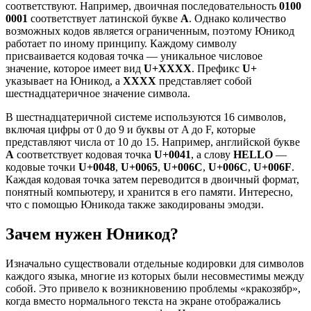
соответствуют. Например, двоичная последовательность
0100
0001
соответствует латинской букве
A
. Однако количество
возможных кодов является ограниченным, поэтому Юникод
работает по иному принципу. Каждому символу
присваивается кодовая точка — уникальное числовое
значение, которое имеет вид
U+XXXX
. Префикс
U+
указывает на Юникод, а
XXXX
представляет собой
шестнадцатеричное значение символа.
В шестнадцатеричной системе используются 16 символов,
включая цифры от 0 до 9 и буквы от A до F, которые
представляют числа от 10 до 15. Например, английской букве
A
соответствует кодовая точка
U+0041
, а слову
HELLO
—
кодовые точки
U+0048
,
U+0065
,
U+006C
,
U+006C
,
U+006F
.
Каждая кодовая точка затем переводится в двоичный формат,
понятный компьютеру, и хранится в его памяти. Интересно,
что с помощью Юникода также закодированы эмодзи.
Зачем нужен Юникод?
Изначально существовали отдельные кодировки для символов
каждого языка, многие из которых были несовместимы между
собой. Это привело к возникновению проблемы «кракозябр»,
когда вместо нормального текста на экране отображались