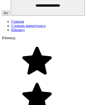
RU
Главная
Словарь маркетолога
Юникод
Юникод