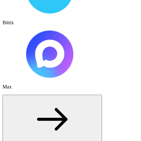
Bitrix
Max