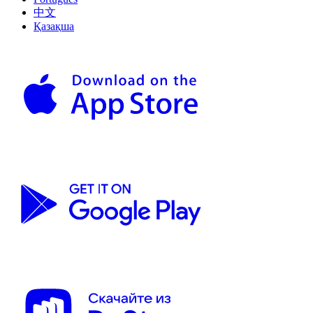
中文
Қазақша