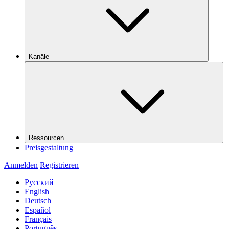
Kanäle
Ressourcen
Preisgestaltung
Anmelden
Registrieren
Русский
English
Deutsch
Español
Français
Português