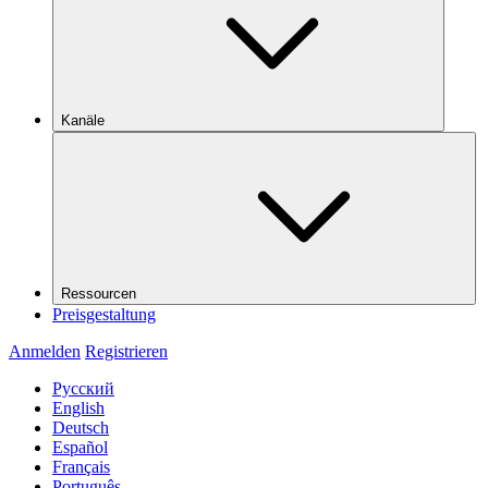
Kanäle
Ressourcen
Preisgestaltung
Anmelden
Registrieren
Русский
English
Deutsch
Español
Français
Português