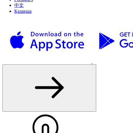
中文
Қазақша