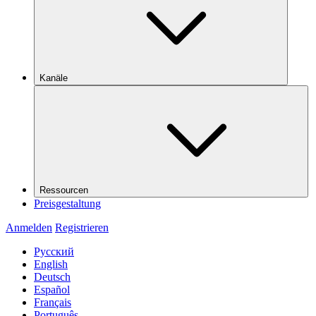
Kanäle
Ressourcen
Preisgestaltung
Anmelden
Registrieren
Русский
English
Deutsch
Español
Français
Português