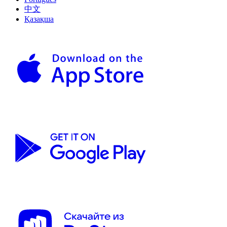
中文
Қазақша