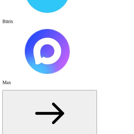
Bitrix
Max