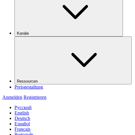
Kanäle
Ressourcen
Preisgestaltung
Anmelden
Registrieren
Русский
English
Deutsch
Español
Français
Português