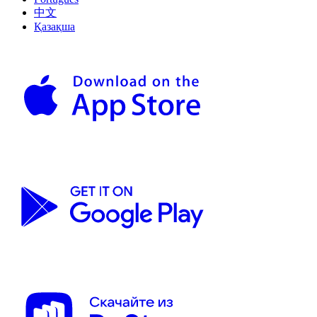
中文
Қазақша