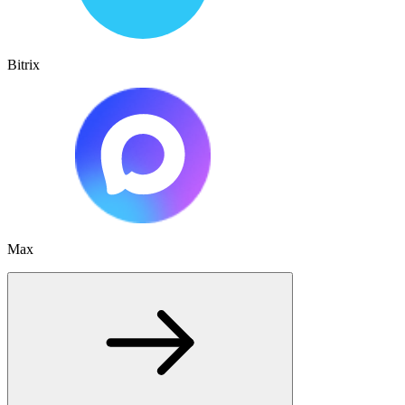
Bitrix
Max