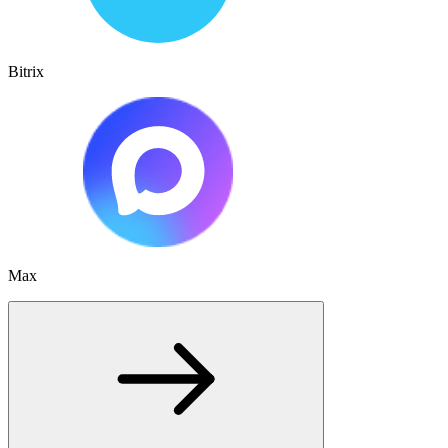
Bitrix
Max