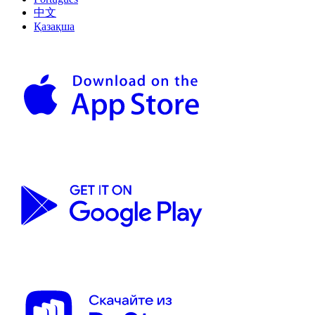
中文
Қазақша