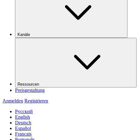
Kanäle
Ressourcen
Preisgestaltung
Anmelden
Registrieren
Русский
English
Deutsch
Español
Français
Português