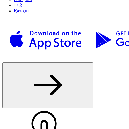
中文
Қазақша