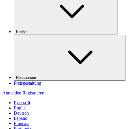
Kanäle
Ressourcen
Preisgestaltung
Anmelden
Registrieren
Русский
English
Deutsch
Español
Français
Português