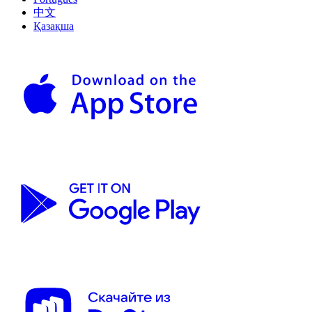
中文
Қазақша