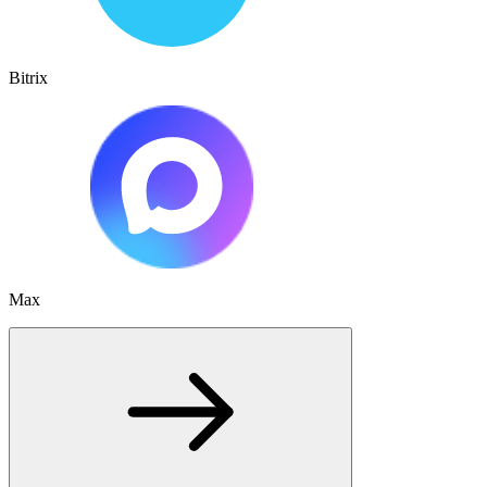
Bitrix
Max