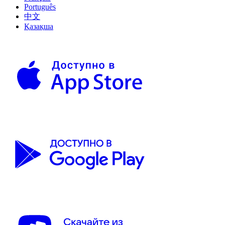
Português
中文
Қазақша