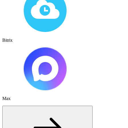
Bitrix
Max