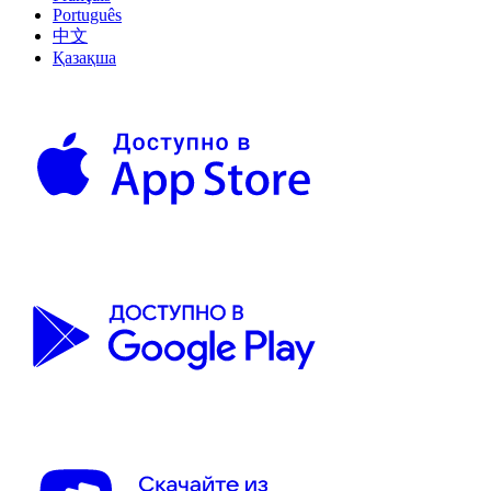
Português
中文
Қазақша