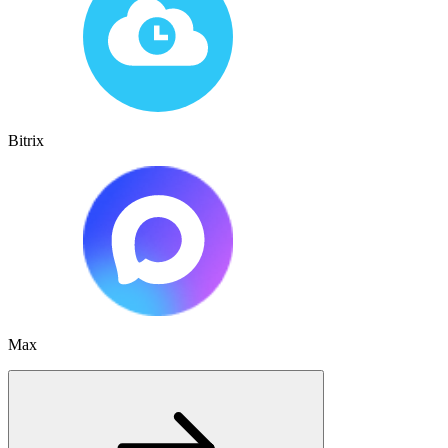
Bitrix
Max