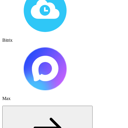
Bitrix
Max