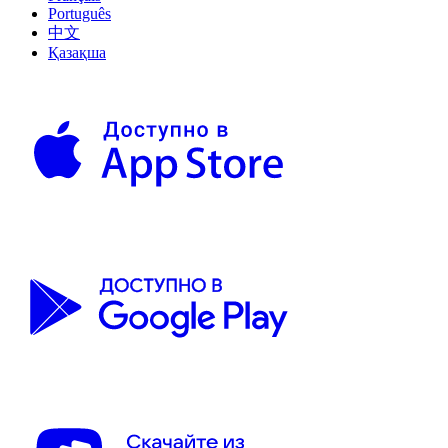
Português
中文
Қазақша