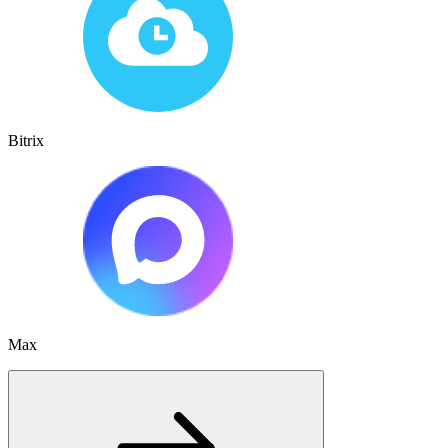
Bitrix
Max