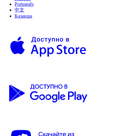
Português
中文
Қазақша