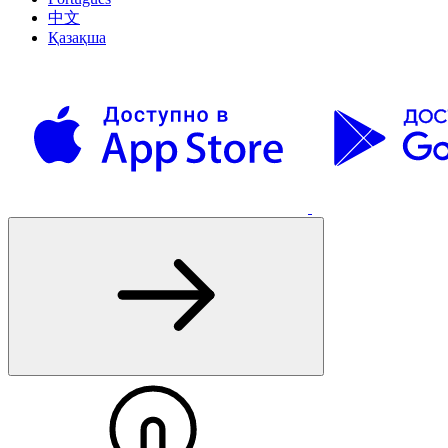
中文
Қазақша