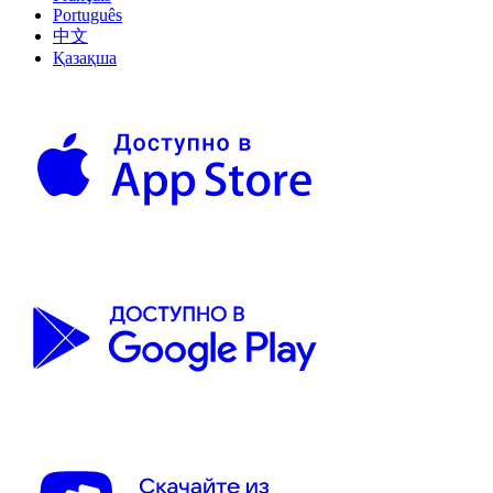
Português
中文
Қазақша