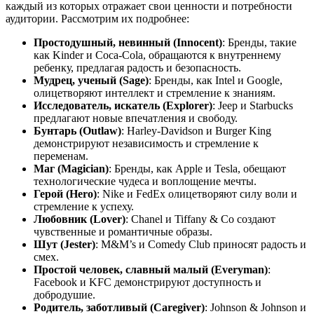
каждый из которых отражает свои ценности и потребности
аудитории. Рассмотрим их подробнее:
Простодушный, невинный (Innocent)
: Бренды, такие
как Kinder и Coca-Cola, обращаются к внутреннему
ребенку, предлагая радость и безопасность.
Мудрец, ученый (Sage)
: Бренды, как Intel и Google,
олицетворяют интеллект и стремление к знаниям.
Исследователь, искатель (Explorer)
: Jeep и Starbucks
предлагают новые впечатления и свободу.
Бунтарь (Outlaw)
: Harley-Davidson и Burger King
демонстрируют независимость и стремление к
переменам.
Маг (Magician)
: Бренды, как Apple и Tesla, обещают
технологические чудеса и воплощение мечты.
Герой (Hero)
: Nike и FedEx олицетворяют силу воли и
стремление к успеху.
Любовник (Lover)
: Chanel и Tiffany & Co создают
чувственные и романтичные образы.
Шут (Jester)
: M&M’s и Comedy Club приносят радость и
смех.
Простой человек, славный малый (Everyman)
:
Facebook и KFC демонстрируют доступность и
добродушие.
Родитель, заботливый (Caregiver)
: Johnson & Johnson и