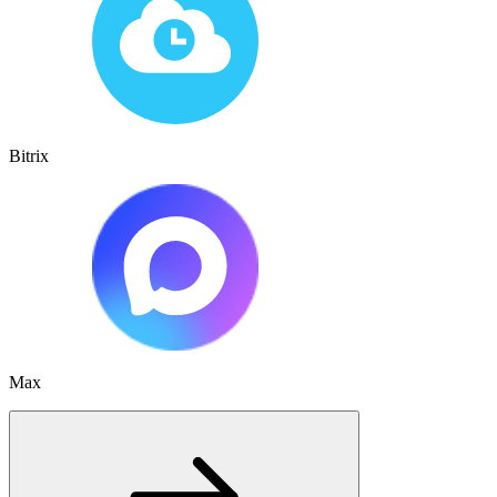
Bitrix
Max