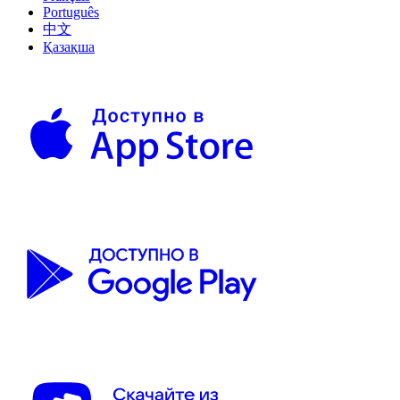
Português
中文
Қазақша