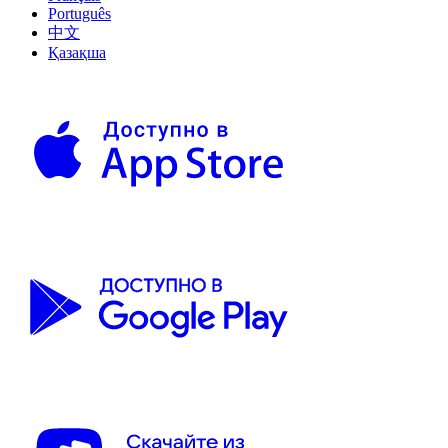
Português
中文
Қазақша