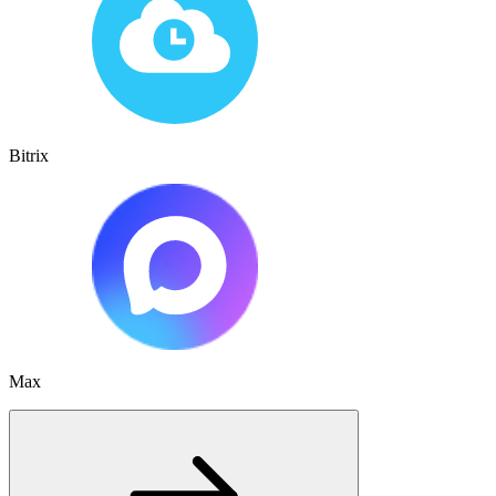
Bitrix
Max