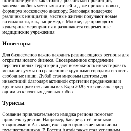
позиционируется как столица российской провинции,
завоевал любовь местных жителей и даже привлек новых,
формируя московскую диаспору. Благодаря поддержке
различных инициатив, местные жители получают новые
возможности, как, например, в Москве, где проводятся
культурные мероприятия и развиваются современные
медицинские учреждения.
Инвесторы
Для бизнесменов важно находить развивающиеся регионы для
открытия нового бизнеса. Своевременное определение
перспективных территорий дает возможность инвестировать
меньшие суммы по сравнению с крупными городами и занять
свободные ниши. Дубай стал мировым центром для
инвестиций благодаря активной стратегии продвижения и
крупным проектам, таким как Expo 2020, что сделало город
одним из ключевых деловых хабов.
Туристы
Создание привлекательного имиджа региона помогает
привлечь туристов. Например, Бавария, с её пивными
традициями и Альпами, ежегодно привлекает миллионы
путешественников. В России Алтай также стал успешным