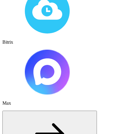
Bitrix
Max