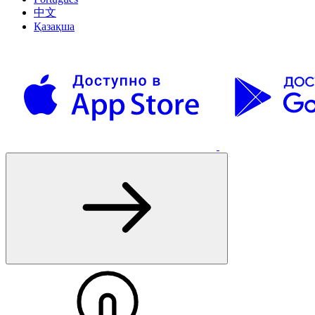
中文
Қазақша