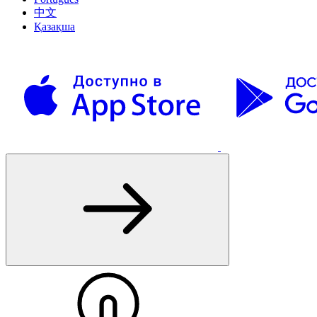
中文
Қазақша