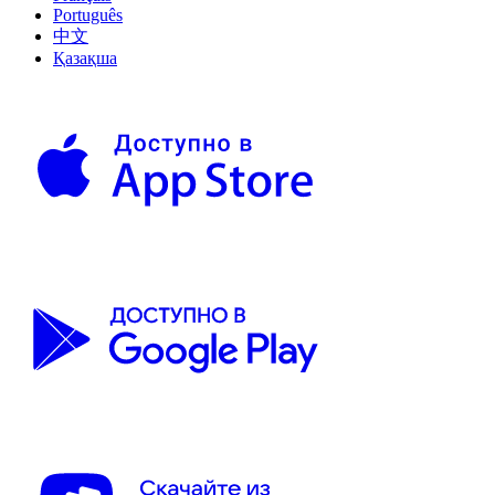
Português
中文
Қазақша