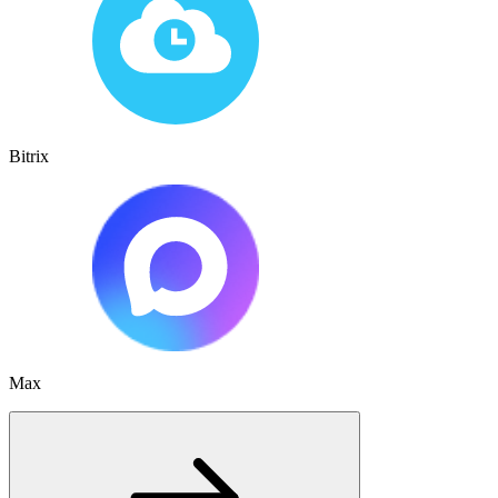
Bitrix
Max