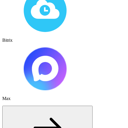
Bitrix
Max