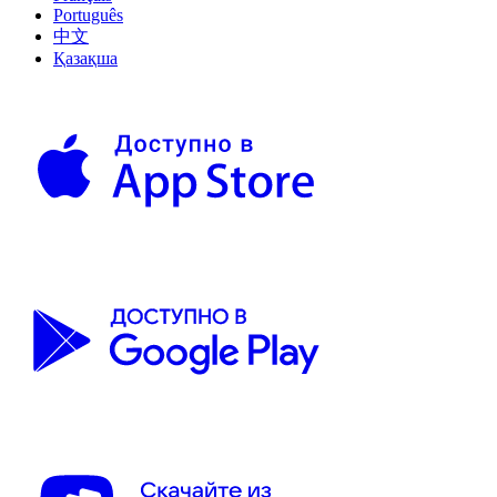
Português
中文
Қазақша