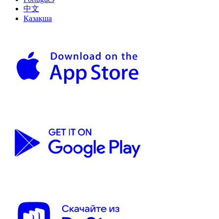
中文
Қазақша