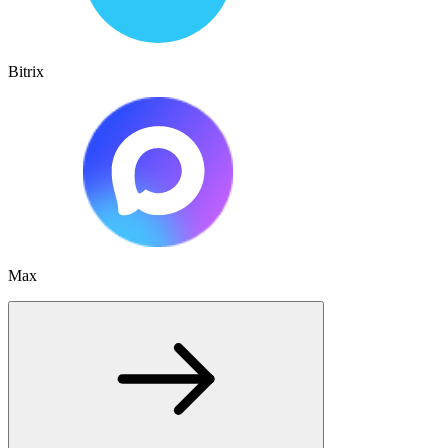
Bitrix
Max