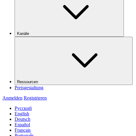
Kanäle
Ressourcen
Preisgestaltung
Anmelden
Registrieren
Русский
English
Deutsch
Español
Français
Português